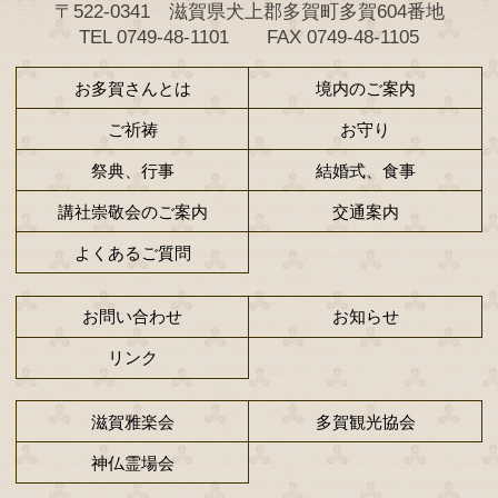
神仏霊場近江國一番
〒522-0341 滋賀県犬上郡多賀町
TEL 0749-48-1101 FAX 0749-
お多賀さんとは
境内
ご祈祷
祭典、行事
結婚