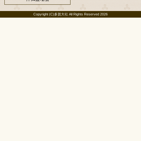
TEL 0749-48-1101 FAX 0749-
お多賀さんとは
境内
ご祈祷
祭典、行事
結婚
講社崇敬会のご案内
交
よくあるご質問
お問い合わせ
お
リンク