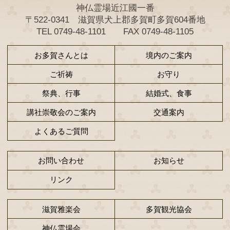
4月13日～15日の3日間
５月18日～30日の14日間
神仏霊場近江國一番
〒522-0341 滋賀県犬上郡多賀町